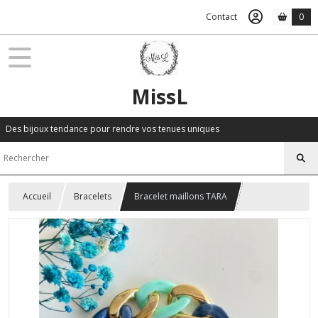
Contact
0
MissL
Des bijoux tendance pour rendre vos tenues uniques
Accueil
Bracelets
Bracelet maillons TARA