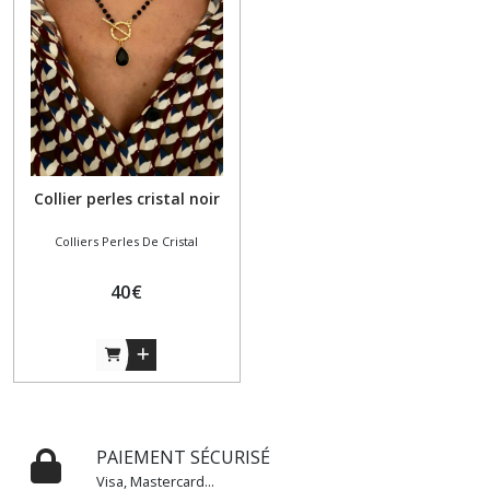
(1)
Colliers
Talisman
-
Mauvais
oeil
(6)
Collier perles cristal noir
Colliers
Colliers Perles De Cristal
colorés
(2)
40
€
Afficher
les
résultats
PAIEMENT SÉCURISÉ
Visa, Mastercard...